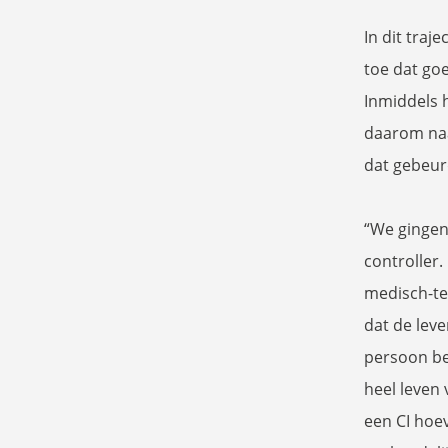
In dit traj
toe dat goe
Inmiddels h
daarom naa
dat gebeur
“We gingen
controller.
medisch-te
dat de leve
persoon be
heel leven 
een CI hoe