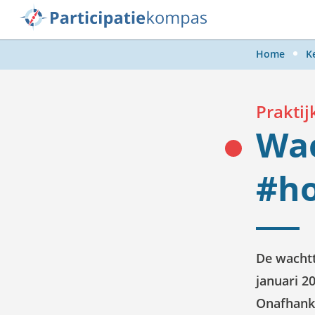
Ga naar de hoofdcontent
Home
K
Prakti
Wac
#h
De wachtti
januari 2
Onafhanke