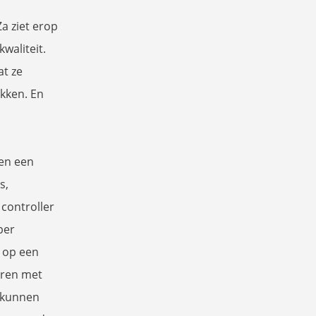
a ziet erop
waliteit.
at ze
kken. En
 en een
s,
controller
per
 op een
deren met
, kunnen