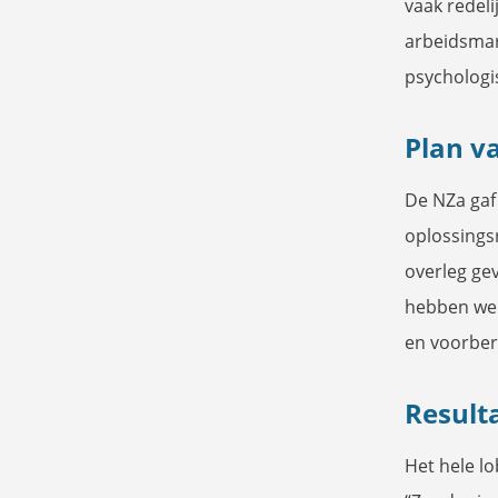
vaak redel
arbeidsmar
psychologi
Plan v
De NZa gaf
oplossingsr
overleg ge
hebben we 
en voorber
Result
Het hele lo