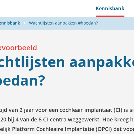
Kennisbank
ennisbank
Wachtlijsten aanpakken #hoedan?
jkvoorbeeld
htlijsten aanpakk
oedan?
jd van 2 jaar voor een cochleair implantaat (CI) is s
020 bij 4 van de 8 CI-centra weggewerkt. Hoe kreeg h
lijk Platform Cochleaire Implantatie (OPCI) dat voo