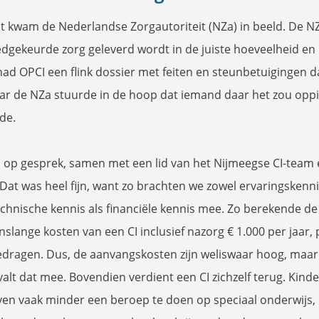
ect kwam de Nederlandse Zorgautoriteit (NZa) in beeld. De NZ
dgekeurde zorg geleverd wordt in de juiste hoeveelheid en k
ad OPCI een flink dossier met feiten en steunbetuigingen d
r de NZa stuurde in de hoop dat iemand daar het zou oppi
de.
 op gesprek, samen met een lid van het Nijmeegse CI-team
 Dat was heel fijn, want zo brachten we zowel ervaringskenni
chnische kennis als financiële kennis mee. Zo berekende de 
nslange kosten van een CI inclusief nazorg € 1.000 per jaar, 
dragen. Dus, de aanvangskosten zijn weliswaar hoog, maar
valt dat mee. Bovendien verdient een CI zichzelf terug. Kin
ven vaak minder een beroep te doen op speciaal onderwijs