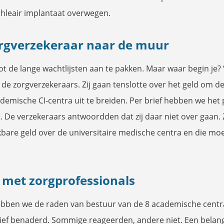
chleair implantaat overwegen.
rgverzekeraar naar de muur
ot de lange wachtlijsten aan te pakken. Maar waar begin je?
j de zorgverzekeraars. Zij gaan tenslotte over het geld om de
ademische CI-centra uit te breiden. Per brief hebben we he
 De verzekeraars antwoordden dat zij daar niet over gaan. 
kbare geld over de universitaire medische centra en die mo
met zorgprofessionals
bben we de raden van bestuur van de 8 academische centr
ief benaderd. Sommige reageerden, andere niet. Een belang