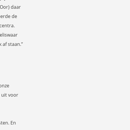
-Oor) daar
eerde de
centra.
eliswaar
 af staan.”
 onze
 uit voor
ten. En