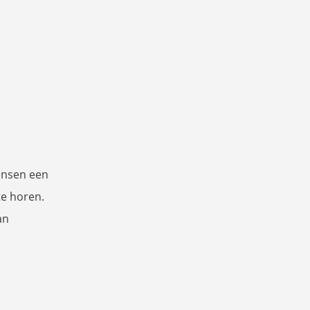
mensen een
te horen.
an