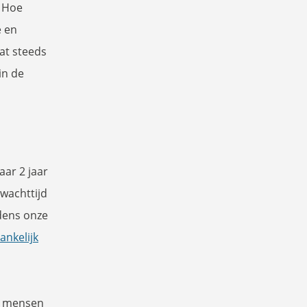
. Hoe
e en
at steeds
in de
aar 2 jaar
wachttijd
jdens onze
ankelijk
r mensen