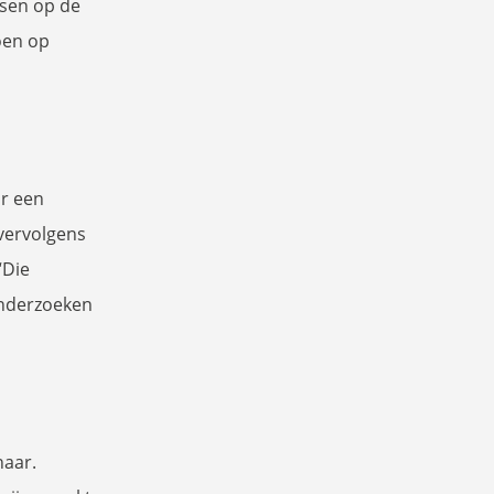
nsen op de
oen op
or een
 vervolgens
“Die
onderzoeken
naar.