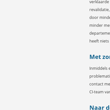
verklaarde 
revalidatie
door minde
minder men
departemen
heeft niets
Met zo
Inmiddels 
problemati
contact me
CI-team va
Naar d