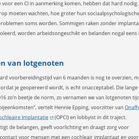
 voor een CI in aanmerking komen, hebben dat hard nodig
erop moeten wachten, hoe groter hun sociaalpsychologisch
 problemen soms worden. Sommigen raken zonder implanta
soleerd, worden arbeidsongeschikt en belanden nogal eens 
en van lotgenoten
ard voorbereidingstijd van 6 maanden is nog te overzien, m
ordat je geopereerd wordt, is echt onacceptabel. Die lange 
2016 zo’n beetje de norm, zo vernamen we van lotgenoten ti
ijeenkomsten”, vertelt Hennie Epping, voorzitter van
Onafh
ochleaire Implantatie
(OPCI) en lobbyist in dit traject.
igt de belangen, geeft voorlichting en draagt zorg voor
contact voor mensen met een cochleair implantaat en voo