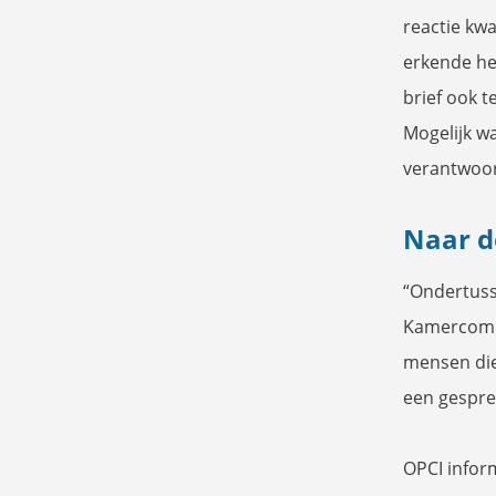
reactie kw
erkende he
brief ook t
Mogelijk w
verantwoord
Naar d
“Ondertuss
Kamercommi
mensen die
een gespre
OPCI infor