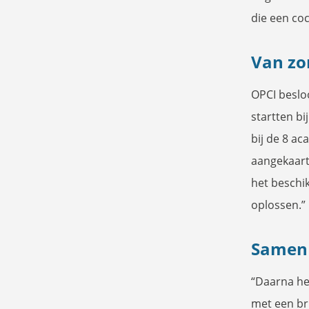
die een co
Van zo
OPCI beslo
startten bi
bij de 8 ac
aangekaart.
het beschi
oplossen.”
Samen 
“Daarna he
met een br