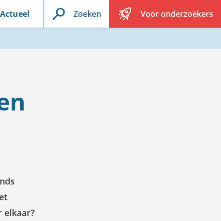
Actueel
Zoeken
Voor onderzoekers
en
inds
et
r elkaar?