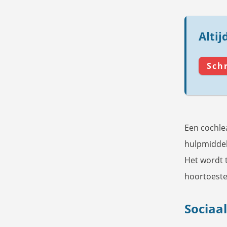
Altij
Schr
Een cochle
hulpmiddel 
Het wordt t
hoortoeste
Sociaa