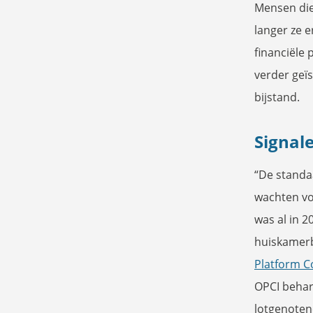
Mensen die
langer ze 
financiële
verder geï
bijstand.
Signal
“De standa
wachten vo
was al in 
huiskamerb
Platform C
OPCI behart
lotgenoten