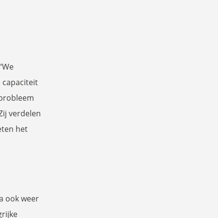
 “We
 capaciteit
t probleem
Zij verdelen
eten het
a ook weer
rijke