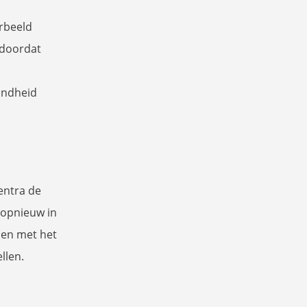
orbeeld
 doordat
ondheid
entra de
 opnieuw in
men met het
llen.